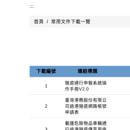
:::
首頁
常用文件下載一覽
下載編號
連結標題
隧道通行申報系統操
1
作手冊V2.0
臺灣港務股份有限公
2
司過港隧道網路帳號
申請表
載運危險物品車輛通
3
行過港隧道傳真用申