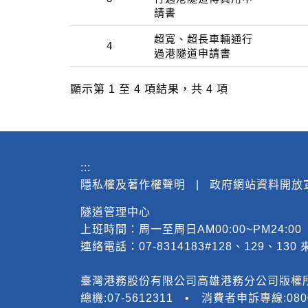
請書
超寬、超長車輛通行
4
過港隧道申請書
顯示第 1 至 4 項結果，共 4 項
:::
隱私權及著作權聲明
|
政府網站資料開放
隧道管理中心
上班時間：周一至周日AM00:00~PM24:
連絡電話：07-8314183#128、129、1
臺灣港務股份有限公司高雄港務分公司版權所有Copyrig
總機:07-5612311 • 消費者申訴專線:080