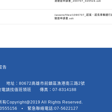
港隧道申請書_200707_020524.odt
/assets/files/1090707_超寬、超長車輛通
隧道申請書.odt
宣告
00 地址：80672高雄市前鎮區漁港南三路2號
30 來電請找值班領班 傳真：07-8314188
ht@2019 All Rights Reserved.
0555156 • 緊急聯絡電話:07-5622127