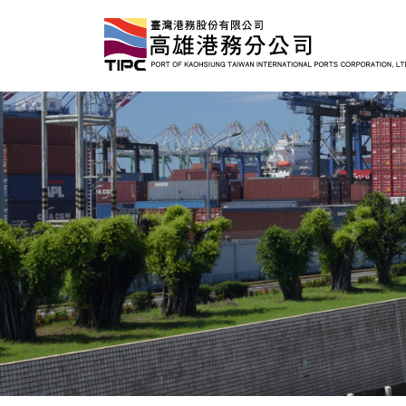
跳
到
主
要
內
容
區
塊