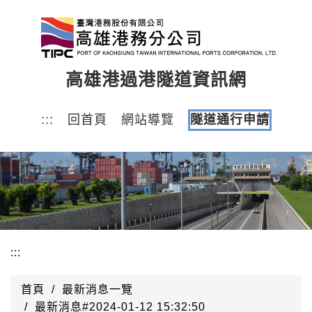
跳
到
主
要
高雄港過港隧道資訊網
內
容
區
:::
回首頁
網站導覽
隧道通行申請
塊
:::
首頁
最新消息一覽
最新消息#2024-01-12 15:32:50