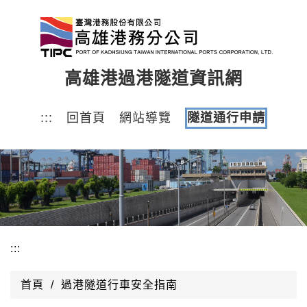
跳
到
主
要
高雄港過港隧道資訊網
內
容
區
:::
回首頁
網站導覽
隧道通行申請
塊
:::
首頁
過港隧道行車安全指南