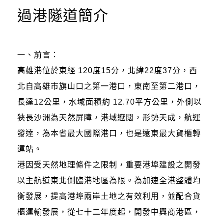
過港隧道簡介
一、前言：
高雄港位於東經 120度15分，北緯22度37分，西
北自高雄市旗山口之第一港口，東南至第二港口，
長達12公里，水域面積約 12.70平方公里，外側以
狹長沙洲為天然屏障，港域遼闊，形勢天成，航運
發達，為本省最大國際港口，也是遠東最大貨櫃轉
運站。
港因受天然地理條件之限制，重要港埠建設之開發
以主航道東北側臨港地區為限。為加速全港整體均
衡發展，提高港埠兩岸土地之有效利用，並配合貨
櫃運輸發展，從七十二年度起，開發中興商港區，