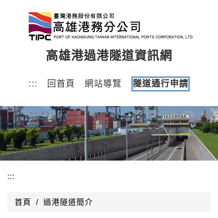
跳
到
主
要
高雄港過港隧道資訊網
內
容
區
:::
回首頁
網站導覽
隧道通行申請
塊
:::
首頁
過港隧道簡介