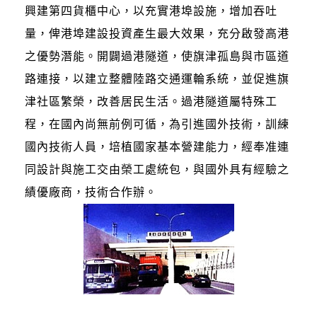
興建第四貨櫃中心，以充實港埠設施，增加吞吐
量，俾港埠建設投資產生最大效果，充分啟發高港
之優勢潛能。開闢過港隧道，使旗津孤島與市區道
路連接，以建立整體陸路交通運輪系統，並促進旗
津社區繁榮，改善居民生活。過港隧道屬特殊工
程，在國內尚無前例可循，為引進國外技術，訓練
國內技術人員，培植國家基本營建能力，經奉准連
同設計與施工交由榮工處統包，與國外具有經驗之
績優廠商，技術合作辦。