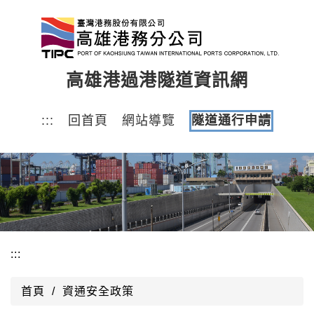
跳
到
主
要
高雄港過港隧道資訊網
內
容
區
:::
回首頁
網站導覽
隧道通行申請
塊
:::
首頁
資通安全政策